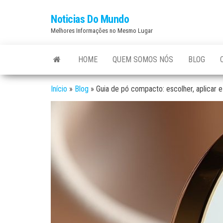
Skip
Noticias Do Mundo
to
Melhores Informações no Mesmo Lugar
the
content
HOME
QUEM SOMOS NÓS
BLOG
Início
»
Blog
»
Guia de pó compacto: escolher, aplicar e