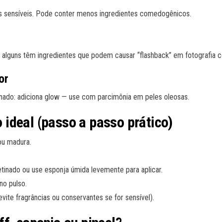
es sensíveis. Pode conter menos ingredientes comedogênicos.
 alguns têm ingredientes que podem causar “flashback” em fotografia c
or
tinado: adiciona glow — use com parcimônia em peles oleosas.
ideal (passo a passo prático)
 ou madura.
inado ou use esponja úmida levemente para aplicar.
no pulso.
vite fragrâncias ou conservantes se for sensível).