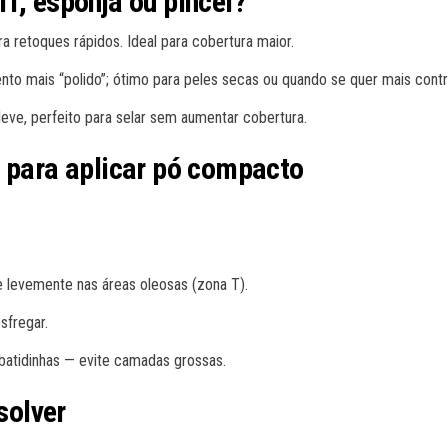
f, esponja ou pincel?
a retoques rápidos. Ideal para cobertura maior.
to mais “polido”; ótimo para peles secas ou quando se quer mais contr
 leve, perfeito para selar sem aumentar cobertura.
o para aplicar pó compacto
e levemente nas áreas oleosas (zona T).
sfregar.
s batidinhas — evite camadas grossas.
solver