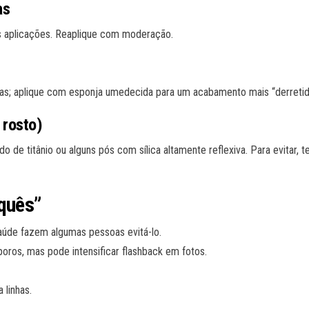
as
as aplicações. Reaplique com moderação.
as; aplique com esponja umedecida para um acabamento mais “derretid
 rosto)
o de titânio ou alguns pós com sílica altamente reflexiva. Para evitar, 
rquês”
saúde fazem algumas pessoas evitá-lo.
poros, mas pode intensificar flashback em fotos.
 linhas.