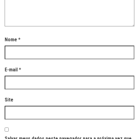
Nome
*
E-mail
*
Site
Salvar meus dados neste navegador para a próxima vez que