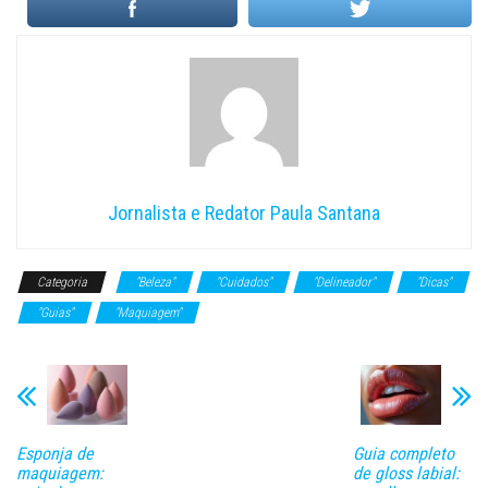
Jornalista e Redator Paula Santana
Categoria
"Beleza"
"Cuidados"
"Delineador"
"Dicas"
"Guias"
"Maquiagem"
Esponja de
Guia completo
maquiagem:
de gloss labial: