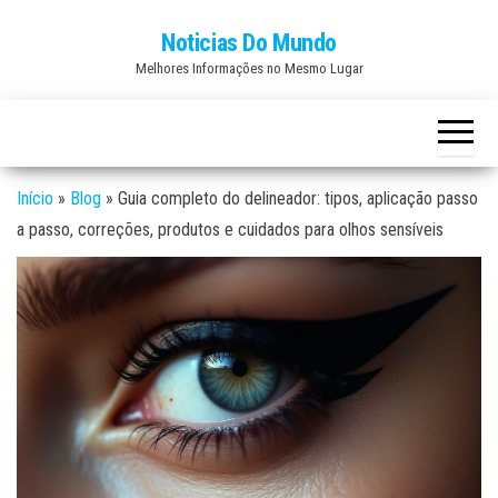
Skip
Noticias Do Mundo
to
Melhores Informações no Mesmo Lugar
the
content
Início
»
Blog
»
Guia completo do delineador: tipos, aplicação passo
a passo, correções, produtos e cuidados para olhos sensíveis